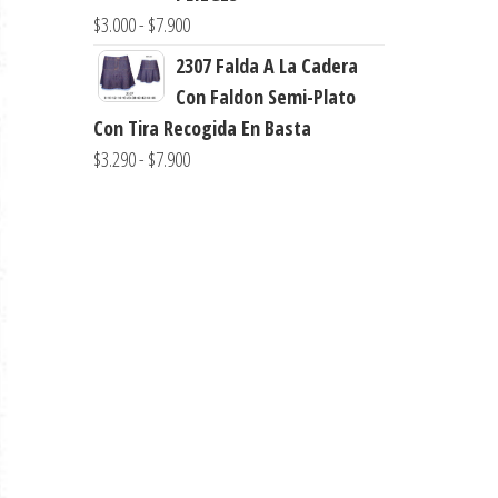
$3.290
Rango
$
3.000
-
$
7.900
hasta
de
2307 Falda A La Cadera
$7.900
precios:
Con Faldon Semi-Plato
desde
Con Tira Recogida En Basta
$3.000
Rango
$
3.290
-
$
7.900
hasta
de
$7.900
precios:
desde
$3.290
hasta
$7.900