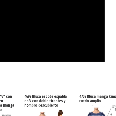
 “V” con
4699 Blusa escote espalda
4708 Blusa manga kim
en
en V con doble tirantes y
ruedo amplio
da manga
hombro descubierto
do