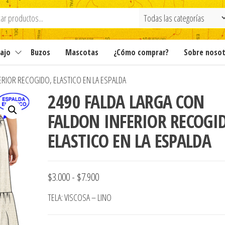
ajo
Buzos
Mascotas
¿Cómo comprar?
Sobre noso
ERIOR RECOGIDO, ELASTICO EN LA ESPALDA
2490 FALDA LARGA CON
FALDON INFERIOR RECOGI
ELASTICO EN LA ESPALDA
Rango
$
3.000
-
$
7.900
de
TELA: VISCOSA – LINO
precios: