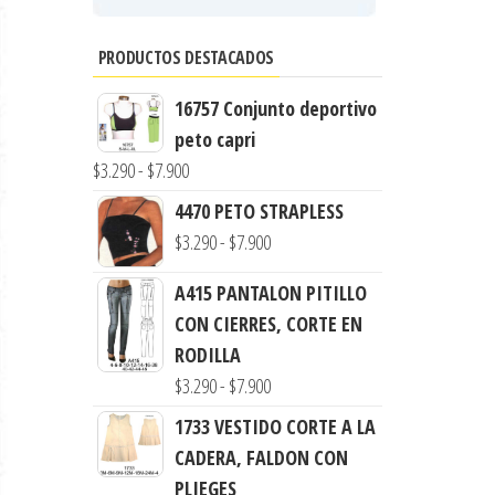
PRODUCTOS DESTACADOS
16757 Conjunto deportivo
peto capri
Rango
$
3.290
-
$
7.900
de
4470 PETO STRAPLESS
precios:
Rango
$
3.290
-
$
7.900
desde
de
A415 PANTALON PITILLO
$3.290
precios:
CON CIERRES, CORTE EN
hasta
desde
RODILLA
$7.900
$3.290
Rango
$
3.290
-
$
7.900
hasta
de
1733 VESTIDO CORTE A LA
$7.900
precios:
CADERA, FALDON CON
desde
PLIEGES