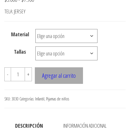
de
TELA: JERSEY
precios:
desde
Material
$3.000
hasta
Tallas
$7.900
3030
-
+
Agregar al carrito
PIJAMA
NINA
cantidad
SKU:
3030
Categorías:
Infantil
,
Pijamas de niños
DESCRIPCIÓN
INFORMACIÓN ADICIONAL