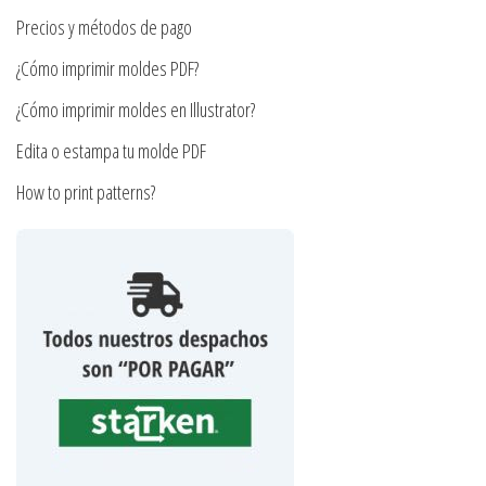
producto
la
Precios y métodos de pago
página
¿Cómo imprimir moldes PDF?
de
producto
¿Cómo imprimir moldes en Illustrator?
Edita o estampa tu molde PDF
How to print patterns?