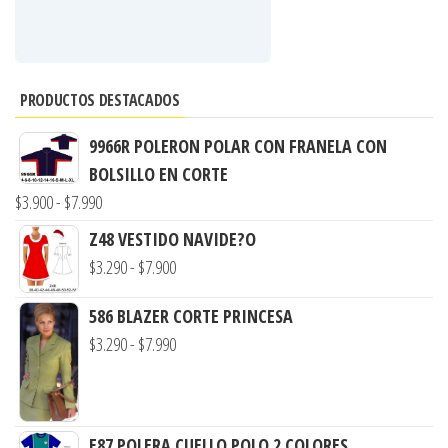
PRODUCTOS DESTACADOS
9966R POLERON POLAR CON FRANELA CON
BOLSILLO EN CORTE
Rango
$
3.900
-
$
7.990
de
Z48 VESTIDO NAVIDE?O
precios:
Rango
$
3.290
-
$
7.900
desde
de
$3.900
586 BLAZER CORTE PRINCESA
precios:
hasta
Rango
$
3.290
-
$
7.990
desde
$7.990
de
$3.290
precios:
hasta
desde
$7.900
E87 POLERA CUELLO POLO 2 COLORES