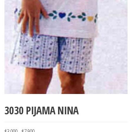
3030 PIJAMA NINA
Rango
$
3.000
-
$
7.900