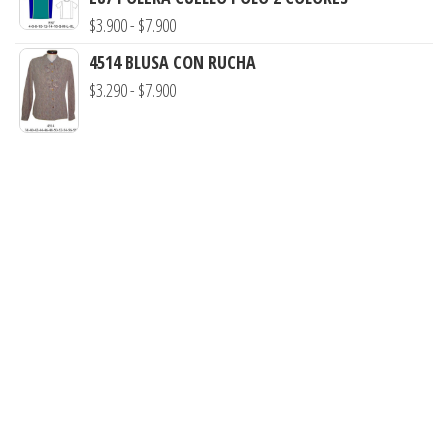
$3.290
Rango
$
3.900
-
$
7.900
hasta
de
4514 BLUSA CON RUCHA
$7.990
precios:
Rango
$
3.290
-
$
7.900
desde
de
$3.900
precios:
hasta
desde
$7.900
$3.290
hasta
$7.900