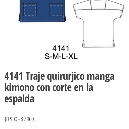
ropa,
accumark , Mol
Graduaciones,
pdf , Moldes A
Ploteo y
Gerber , Santia
Digitalización
accumark,
,www.patrones
Moldes en
pdf, Moldes
Accumark
Gerber,
Santiago-
Chile.
4141 Traje quirurjico manga
kimono con corte en la
espalda
Rango
$
3.900
-
$
7.900
de