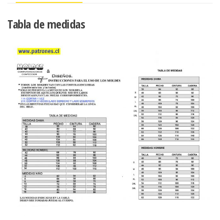
la
espalda
Tabla de medidas
cantidad