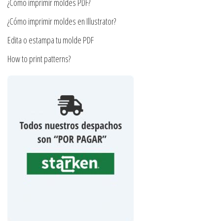
¿Cómo imprimir moldes PDF?
de
producto
¿Cómo imprimir moldes en Illustrator?
Edita o estampa tu molde PDF
How to print patterns?