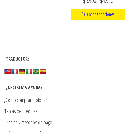
Rango
$
3.900
-
$
9.990
producto
de
Seleccionar opciones
precios:
Este
desde
producto
$3.900
tiene
hasta
múltiples
$9.990
TRADUCTOR:
variantes.
Las
opciones
se
¿NECESITAS AYUDA?
pueden
¿Cómo comprar moldes?
elegir
en
Tablas de medidas
la
Precios y métodos de pago
página