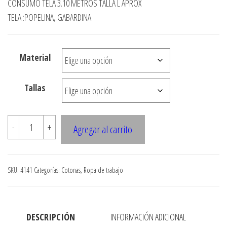
CONSUMO TELA 3.10 METROS TALLA L APROX
precios:
TELA :POPELINA, GABARDINA
desde
$3.900
Material
hasta
$7.900
Tallas
4141
-
+
Agregar al carrito
Traje
quirurjico
manga
SKU:
4141
Categorías:
Cotonas
,
Ropa de trabajo
kimono
con
corte
DESCRIPCIÓN
INFORMACIÓN ADICIONAL
en