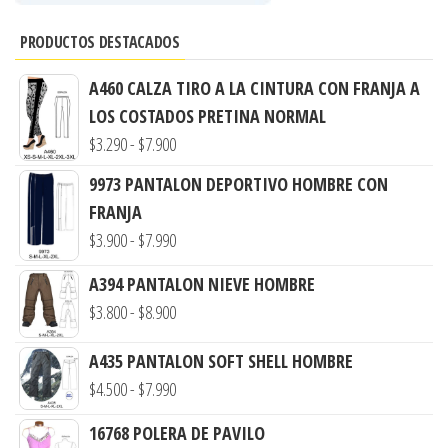
PRODUCTOS DESTACADOS
A460 CALZA TIRO A LA CINTURA CON FRANJA A
LOS COSTADOS PRETINA NORMAL
Rango
$
3.290
-
$
7.900
de
9973 PANTALON DEPORTIVO HOMBRE CON
precios:
FRANJA
desde
Rango
$
3.900
-
$
7.990
$3.290
de
hasta
A394 PANTALON NIEVE HOMBRE
precios:
Rango
$7.900
$
3.800
-
$
8.900
desde
de
$3.900
A435 PANTALON SOFT SHELL HOMBRE
precios:
hasta
Rango
$
4.500
-
$
7.990
desde
$7.990
de
$3.800
16768 POLERA DE PAVILO
precios: