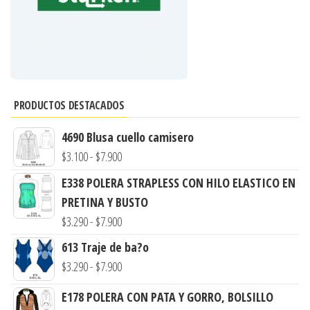
PRODUCTOS DESTACADOS
4690 Blusa cuello camisero
Rango
$
3.100
-
$
7.900
de
E338 POLERA STRAPLESS CON HILO ELASTICO EN
precios:
PRETINA Y BUSTO
desde
Rango
$
3.290
-
$
7.900
$3.100
de
613 Traje de ba?o
hasta
precios:
Rango
$
3.290
-
$
7.900
$7.900
desde
de
E178 POLERA CON PATA Y GORRO, BOLSILLO
$3.290
precios: