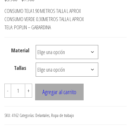
de
CONSUMO TELA1.90 METROS TALLA L APROX
precios:
CONSUMO VERDE 0.30METROS TALLA L APROX
desde
TELA: POPLIN – GABARDINA
$3.900
hasta
Material
$7.900
Tallas
4162
-
+
Agregar al carrito
Delantal
asimetrico
parvularia
SKU:
4162
Categorías:
Delantales
,
Ropa de trabajo
cantidad