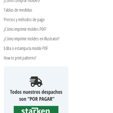
¿Cómo comprar moldes?
elegir
en
en
Tablas de medidas
la
la
página
Precios y métodos de pago
página
de
¿Cómo imprimir moldes PDF?
de
producto
producto
¿Cómo imprimir moldes en Illustrator?
Edita o estampa tu molde PDF
How to print patterns?