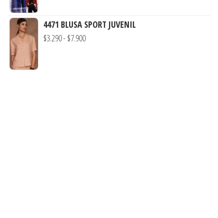
$7.900
precios:
desde
4471 BLUSA SPORT JUVENIL
$3.900
Rango
$
3.290
-
$
7.900
hasta
de
$7.900
precios:
desde
$3.290
hasta
$7.900