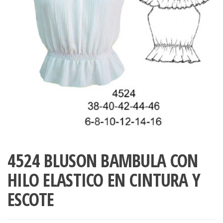
ropa,
accumark , Mol
Graduaciones,
pdf , Moldes A
Ploteo y
Gerber , Santia
Digitalización
accumark,
,www.patrones
Moldes en
pdf, Moldes
Accumark
Gerber,
Santiago-
Chile.
4524 BLUSON BAMBULA CON
HILO ELASTICO EN CINTURA Y
ESCOTE