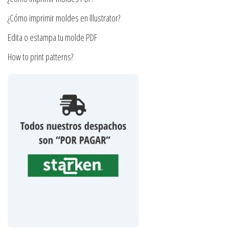
de
producto
¿Cómo imprimir moldes en Illustrator?
Edita o estampa tu molde PDF
How to print patterns?