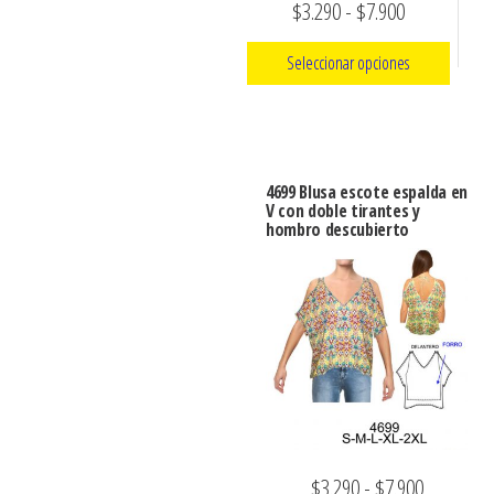
Rango
$
3.290
-
$
7.900
la
página
de
página
de
Seleccionar opciones
precios:
de
producto
Este
desde
producto
producto
$3.290
tiene
hasta
4699 Blusa escote espalda en
múltiples
V con doble tirantes y
$7.900
hombro descubierto
variantes.
Las
opciones
se
pueden
elegir
en
la
Rango
$
3.290
-
$
7.900
página