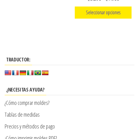
de
de
Seleccionar opciones
producto
precios:
Este
desde
producto
$3.290
tiene
hasta
múltiples
$7.900
TRADUCTOR:
variantes.
Las
opciones
se
¿NECESITAS AYUDA?
pueden
¿Cómo comprar moldes?
elegir
en
Tablas de medidas
la
Precios y métodos de pago
página
¿Cómo imprimir moldes PDF?