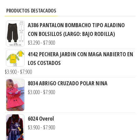
PRODUCTOS DESTACADOS
A386 PANTALON BOMBACHO TIPO ALADINO
CON BOLSILLOS (LARGO: BAJO RODILLA)
Rango
$
3.290
-
$
7.900
de
4142 PECHERA JARDIN CON MAGA NABIERTO EN
precios:
LOS COSTADOS
desde
Rango
$
3.900
-
$
7.900
$3.290
de
8034 ABRIGO CRUZADO POLAR NINA
hasta
precios:
Rango
$
3.000
-
$
7.900
$7.900
desde
de
$3.900
precios:
hasta
desde
6024 Overol
$7.900
$3.000
Rango
$
3.900
-
$
7.900
hasta
de