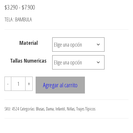
Rango
$
3.290
-
$
7.900
de
TELA : BAMBULA
precios:
desde
Material
$3.290
hasta
Tallas Numericas
$7.900
4524
-
+
Agregar al carrito
BLUSON
BAMBULA
CON
SKU:
4524
Categorías:
Blusas
,
Dama
,
Infantil
,
Niñas
,
Trajes Típicos
HILO
ELASTICO
EN