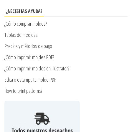
opciones
se
¿NECESITAS AYUDA?
pueden
¿Cómo comprar moldes?
elegir
en
Tablas de medidas
la
Precios y métodos de pago
página
¿Cómo imprimir moldes PDF?
de
producto
¿Cómo imprimir moldes en Illustrator?
Edita o estampa tu molde PDF
How to print patterns?