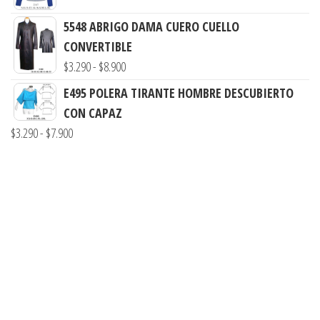
desde
de
$8.800
$3.900
5548 ABRIGO DAMA CUERO CUELLO
precios:
hasta
CONVERTIBLE
desde
$7.900
Rango
$
3.290
-
$
8.900
$3.290
de
hasta
E495 POLERA TIRANTE HOMBRE DESCUBIERTO
precios:
$7.900
CON CAPAZ
desde
Rango
$
3.290
-
$
7.900
$3.290
de
hasta
precios:
$8.900
desde
$3.290
hasta
$7.900