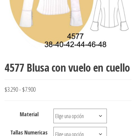
ropa,
accumark , Mol
Graduaciones,
pdf , Moldes A
Ploteo y
Gerber , Santia
Digitalización
accumark,
,www.patrones
Moldes en
pdf, Moldes
Accumark
Gerber,
Santiago-
4577 Blusa con vuelo en cuello
Chile.
Rango
$
3.290
-
$
7.900
de
precios:
Material
desde
$3.290
Tallas Numericas