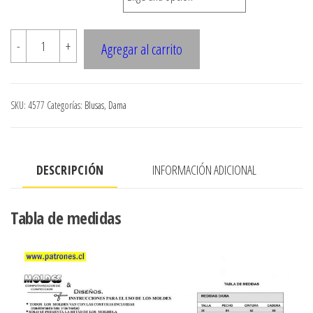
hasta
$7.900
4577
-
+
Agregar al carrito
Blusa
con
vuelo
SKU:
4577
Categorías:
Blusas
,
Dama
en
cuello
cantidad
DESCRIPCIÓN
INFORMACIÓN ADICIONAL
Tabla de medidas