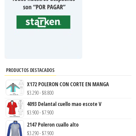
PRODUCTOS DESTACADOS
X172 POLERON CON CORTE EN MANGA
Rango
$
3.290
-
$
8.800
de
4093 Delantal cuello mao escote V
precios:
Rango
$
3.900
-
$
7.900
desde
de
2147 Poleron cuallo alto
$3.290
precios:
Rango
$
3.290
-
$
7.900
hasta