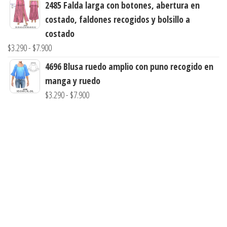
de
2485 Falda larga con botones, abertura en
hasta
precios:
costado, faldones recogidos y bolsillo a
$7.990
desde
costado
$3.290
Rango
$
3.290
-
$
7.900
hasta
de
4696 Blusa ruedo amplio con puno recogido en
$7.900
precios:
manga y ruedo
desde
Rango
$
3.290
-
$
7.900
$3.290
de
hasta
precios:
$7.900
desde
$3.290
hasta
$7.900