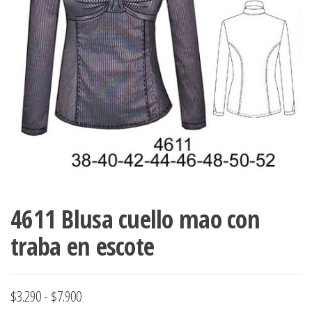
ropa,
accumark , Mol
Graduaciones,
pdf , Moldes A
Ploteo y
Gerber , Santia
Digitalización
accumark,
,www.patrones
Moldes en
pdf, Moldes
Accumark
Gerber,
Santiago-
Chile.
4611 Blusa cuello mao con
traba en escote
Rango
$
3.290
-
$
7.900