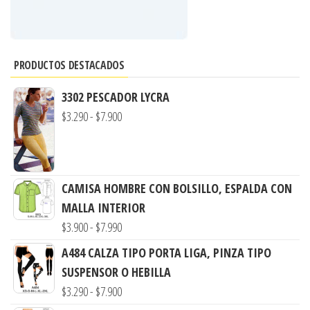
PRODUCTOS DESTACADOS
3302 PESCADOR LYCRA
Rango
$
3.290
-
$
7.900
de
precios:
desde
CAMISA HOMBRE CON BOLSILLO, ESPALDA CON
$3.290
MALLA INTERIOR
hasta
Rango
$
3.900
-
$
7.990
$7.900
de
A484 CALZA TIPO PORTA LIGA, PINZA TIPO
precios:
SUSPENSOR O HEBILLA
desde
Rango
$
3.290
-
$
7.900
$3.900