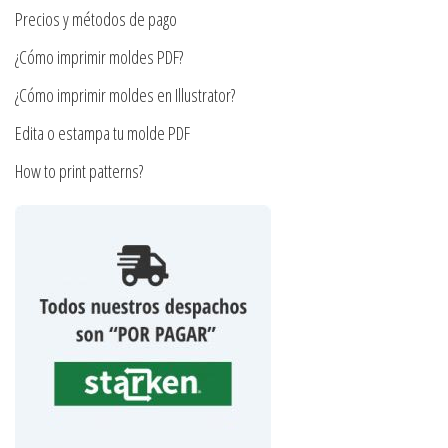
la
Precios y métodos de pago
de
página
producto
¿Cómo imprimir moldes PDF?
de
producto
¿Cómo imprimir moldes en Illustrator?
Edita o estampa tu molde PDF
How to print patterns?