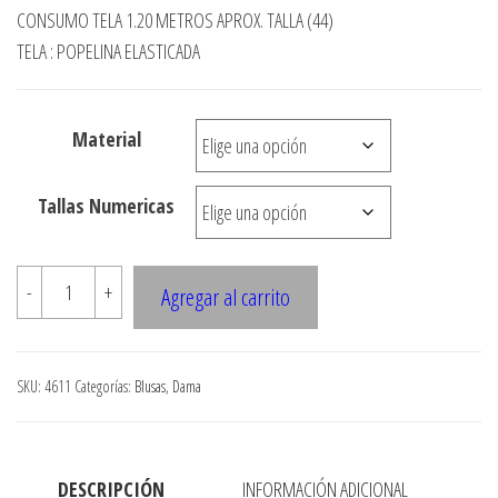
de
CONSUMO TELA 1.20 METROS APROX. TALLA (44)
precios:
TELA : POPELINA ELASTICADA
desde
$3.290
Material
hasta
$7.900
Tallas Numericas
4611
-
+
Agregar al carrito
Blusa
cuello
mao
SKU:
4611
Categorías:
Blusas
,
Dama
con
traba
en
DESCRIPCIÓN
INFORMACIÓN ADICIONAL