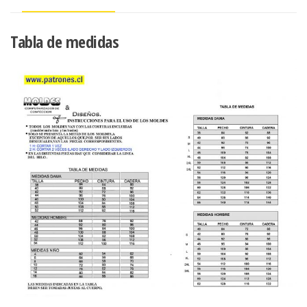
escote
cantidad
Tabla de medidas