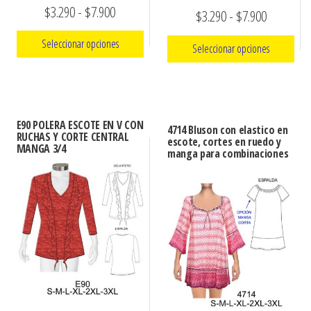
Rango
$
3.290
-
$
7.900
Rango
$
3.290
-
$
7.900
de
de
Seleccionar opciones
Seleccionar opciones
precios:
precios:
Este
desde
Este
desde
producto
$3.290
producto
$3.290
tiene
tiene
hasta
E90 POLERA ESCOTE EN V CON
hasta
4714 Bluson con elastico en
múltiples
RUCHAS Y CORTE CENTRAL
múltiples
escote, cortes en ruedo y
$7.900
MANGA 3/4
$7.900
manga para combinaciones
variantes.
variantes.
Las
Las
opciones
opciones
se
se
pueden
pueden
elegir
elegir
en
en
la
la
página