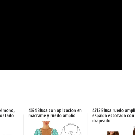
kimono,
4694 Blusa con aplicacion en
4713 Blusa ruedo ampl
costado
macrame y ruedo amplio
espalda escotada con
drapeado