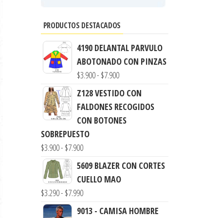
PRODUCTOS DESTACADOS
4190 DELANTAL PARVULO
ABOTONADO CON PINZAS
Rango
$
3.900
-
$
7.900
de
Z128 VESTIDO CON
precios:
FALDONES RECOGIDOS
desde
CON BOTONES
$3.900
SOBREPUESTO
hasta
Rango
$
3.900
-
$
7.900
$7.900
de
5609 BLAZER CON CORTES
precios:
CUELLO MAO
desde
Rango
$
3.290
-
$
7.990
$3.900
de
9013 - CAMISA HOMBRE
hasta