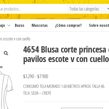
ajo
Buzos
Mascotas
¿Cómo comprar?
Sobre noso
os escote v con cuello
4654 Blusa corte princesa
pavilos escote v con cuello
Rango
$
3.290
-
$
7.900
de
CONSUMO TELA MORADO 1.60 METROS APROX. TALLA 46.
precios:
TELA :SEDA – CREPE
desde
$3.290