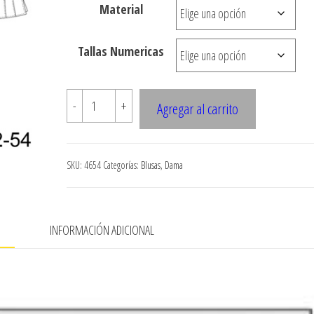
Material
hasta
$7.900
Tallas Numericas
4654
-
+
Agregar al carrito
Blusa
corte
princesa
SKU:
4654
Categorías:
Blusas
,
Dama
con
pavilos
escote
N
INFORMACIÓN ADICIONAL
v
con
cuello
cantidad