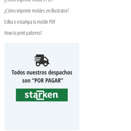
de
producto
¿Cómo imprimir moldes en Illustrator?
Edita o estampa tu molde PDF
How to print patterns?