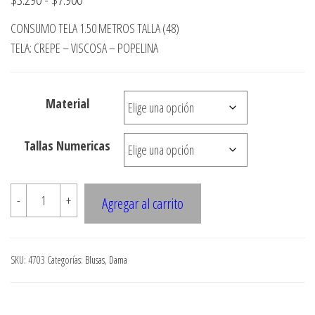
de
CONSUMO TELA 1.50 METROS TALLA (48)
precios:
TELA: CREPE – VISCOSA – POPELINA
desde
$3.290
Material
hasta
$7.900
Tallas Numericas
4703
-
+
Agregar al carrito
Blusa
con
amarra
SKU:
4703
Categorías:
Blusas
,
Dama
en
delantero
manga