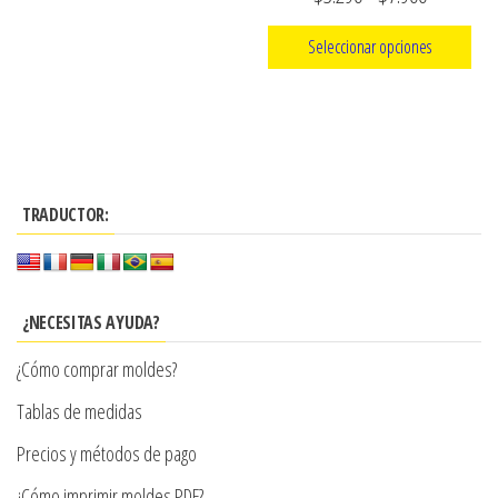
de
de
producto
Seleccionar opciones
precios:
Este
desde
producto
$3.290
tiene
hasta
múltiples
$7.900
TRADUCTOR:
variantes.
Las
opciones
se
¿NECESITAS AYUDA?
pueden
¿Cómo comprar moldes?
elegir
en
Tablas de medidas
la
Precios y métodos de pago
página
¿Cómo imprimir moldes PDF?