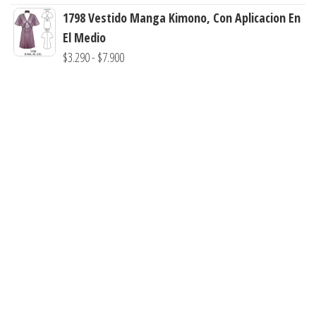
$3.290
de
1798 Vestido Manga Kimono, Con Aplicacion En
hasta
precios:
El Medio
$7.900
desde
Rango
$
3.290
-
$
7.900
$3.290
de
hasta
precios:
$7.900
desde
$3.290
hasta
$7.900