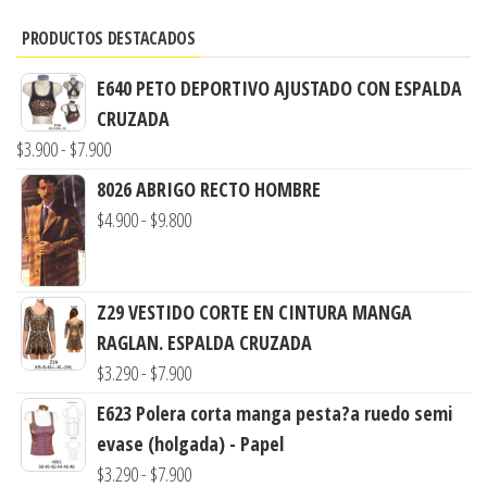
PRODUCTOS DESTACADOS
E640 PETO DEPORTIVO AJUSTADO CON ESPALDA
CRUZADA
Rango
$
3.900
-
$
7.900
de
8026 ABRIGO RECTO HOMBRE
precios:
Rango
$
4.900
-
$
9.800
desde
de
$3.900
precios:
hasta
desde
Z29 VESTIDO CORTE EN CINTURA MANGA
$7.900
$4.900
RAGLAN. ESPALDA CRUZADA
hasta
Rango
$
3.290
-
$
7.900
$9.800
de
E623 Polera corta manga pesta?a ruedo semi
precios:
evase (holgada) - Papel
desde
Rango
$
3.290
-
$
7.900