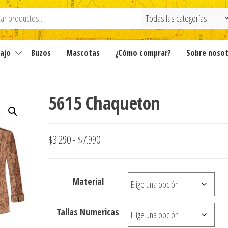
ajo
Buzos
Mascotas
¿Cómo comprar?
Sobre noso
5615 Chaqueton
Rango
$
3.290
-
$
7.990
de
precios:
Material
desde
$3.290
Tallas Numericas
hasta