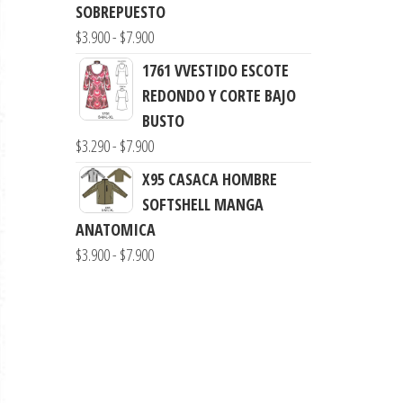
SOBREPUESTO
Rango
$
3.900
-
$
7.900
de
1761 VVESTIDO ESCOTE
precios:
REDONDO Y CORTE BAJO
desde
BUSTO
$3.900
Rango
$
3.290
-
$
7.900
hasta
de
X95 CASACA HOMBRE
$7.900
precios:
SOFTSHELL MANGA
desde
ANATOMICA
$3.290
Rango
$
3.900
-
$
7.900
hasta
de
$7.900
precios:
desde
$3.900
hasta