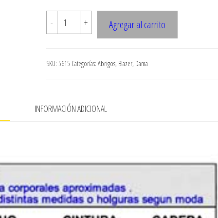
$7.990
5615
-
+
Agregar al carrito
Chaqueton
cantidad
SKU:
5615
Categorías:
Abrigos
,
Blazer
,
Dama
N
INFORMACIÓN ADICIONAL