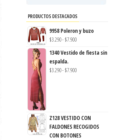
PRODUCTOS DESTACADOS
9958 Poleron y buzo
Rango
$
3.290
-
$
7.900
de
1340 Vestido de fiesta sin
precios:
espalda.
desde
Rango
$
3.290
-
$
7.900
$3.290
de
hasta
precios:
$7.900
desde
$3.290
hasta
Z128 VESTIDO CON
$7.900
FALDONES RECOGIDOS
CON BOTONES