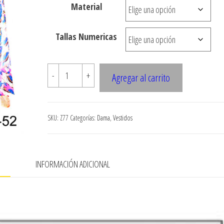
Material
hasta
$7.900
Tallas Numericas
Z77
-
+
Agregar al carrito
SOLERA
LARGA
CON
SKU:
Z77
Categorías:
Dama
,
Vestidos
CORTE
BAJO
EL
N
INFORMACIÓN ADICIONAL
BUSTO
cantidad