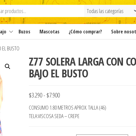
ajo
Buzos
Mascotas
¿Cómo comprar?
Sobre noso
O EL BUSTO
Z77 SOLERA LARGA CON C
BAJO EL BUSTO
Rango
$
3.290
-
$
7.900
de
CONSUMO 1.80 METROS APROX. TALLA (46)
precios:
TELA:VISCOSA SEDA – CREPE
desde
$3.290