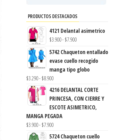
PRODUCTOS DESTACADOS
4121 Delantal asimetrico
Rango
$
3.900
-
$
7.900
de
5742 Chaqueton entallado
precios:
evase cuello recogido
desde
manga tipo globo
$3.900
Rango
$
3.290
-
$
8.900
hasta
de
4216 DELANTAL CORTE
$7.900
precios:
PRINCESA, CON CIERRE Y
desde
ESCOTE ASIMETRICO,
$3.290
MANGA PEGADA
hasta
Rango
$
3.900
-
$
7.900
$8.900
de
5724 Chaqueton cuello