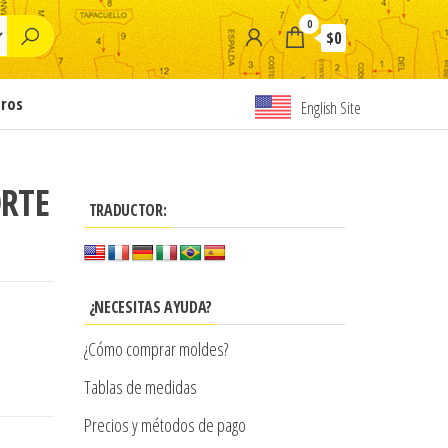
0
$0
tros
English Site
ORTE
TRADUCTOR:
¿NECESITAS AYUDA?
¿Cómo comprar moldes?
Tablas de medidas
Precios y métodos de pago