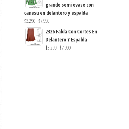
precios:
grande semi evase con
desde
canesu en delantero y espalda
$3.900
Rango
$
3.290
-
$
7.990
hasta
de
2326 Falda Con Cortes En
$7.900
precios:
Delantero Y Espalda
desde
Rango
$
3.290
-
$
7.900
$3.290
de
hasta
precios:
$7.990
desde
$3.290
hasta
$7.900