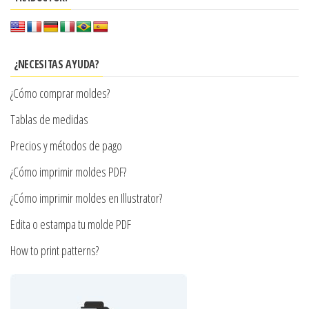
variantes.
Las
opciones
se
¿NECESITAS AYUDA?
pueden
¿Cómo comprar moldes?
elegir
en
Tablas de medidas
la
Precios y métodos de pago
página
¿Cómo imprimir moldes PDF?
de
producto
¿Cómo imprimir moldes en Illustrator?
Edita o estampa tu molde PDF
How to print patterns?