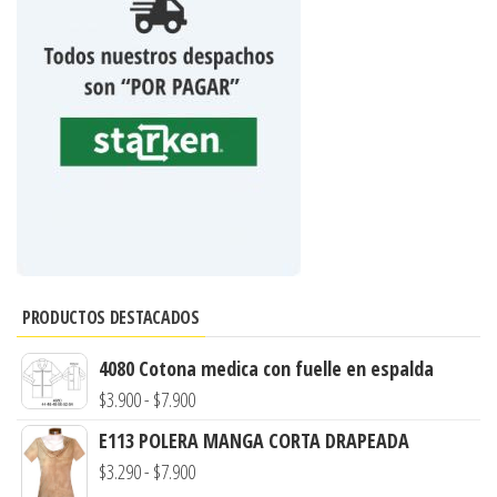
PRODUCTOS DESTACADOS
4080 Cotona medica con fuelle en espalda
Rango
$
3.900
-
$
7.900
de
E113 POLERA MANGA CORTA DRAPEADA
precios:
Rango
$
3.290
-
$
7.900
desde