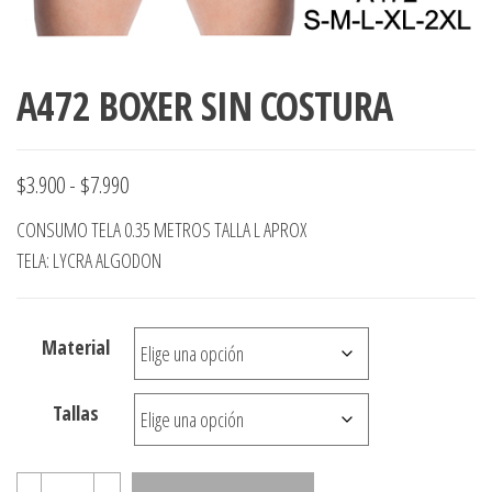
ropa,
accumark , Mol
Graduaciones,
pdf , Moldes A
Ploteo y
Gerber , Santia
Digitalización
A472 BOXER SIN COSTURA
accumark,
,www.patrones
Moldes en
pdf, Moldes
Accumark
Rango
$
3.900
-
$
7.990
Gerber,
de
Santiago-
CONSUMO TELA 0.35 METROS TALLA L APROX
Chile.
precios:
TELA: LYCRA ALGODON
desde
$3.900
Material
hasta
$7.990
Tallas
A472