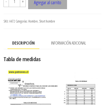
-
+
Agregar al carrito
BOXER
SIN
COSTURA
SKU:
A472
Categorías:
Hombre
,
Short hombre
cantidad
DESCRIPCIÓN
INFORMACIÓN ADICIONAL
Tabla de medidas