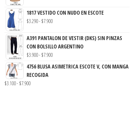
de
$3.900
precios:
1817 VESTIDO CON NUDO EN ESCOTE
hasta
desde
Rango
$
3.290
-
$
7.900
$7.900
$3.290
de
hasta
precios:
A391 PANTALON DE VESTIR (DKS) SIN PINZAS
$7.900
desde
CON BOLSILLO ARGENTINO
$3.290
Rango
$
3.900
-
$
7.900
hasta
de
4756 BLUSA ASIMETRICA ESCOTE V, CON MANGA
$7.900
precios:
RECOGIDA
desde
Rango
$
3.100
-
$
7.900
$3.900
de
hasta
precios:
$7.900
desde
$3.100
hasta
$7.900