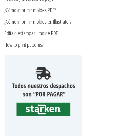
página
¿Cómo imprimir moldes PDF?
de
producto
¿Cómo imprimir moldes en Illustrator?
Edita o estampa tu molde PDF
How to print patterns?