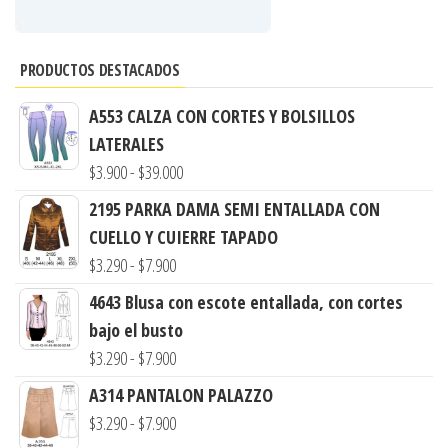
PRODUCTOS DESTACADOS
A553 CALZA CON CORTES Y BOLSILLOS
LATERALES
Rango
$
3.900
-
$
39.000
de
2195 PARKA DAMA SEMI ENTALLADA CON
precios:
CUELLO Y CUIERRE TAPADO
desde
Rango
$
3.290
-
$
7.900
$3.900
de
4643 Blusa con escote entallada, con cortes
hasta
precios:
bajo el busto
$39.000
desde
Rango
$
3.290
-
$
7.900
$3.290
de
A314 PANTALON PALAZZO
hasta
precios:
Rango
$
3.290
-
$
7.900
$7.900
desde