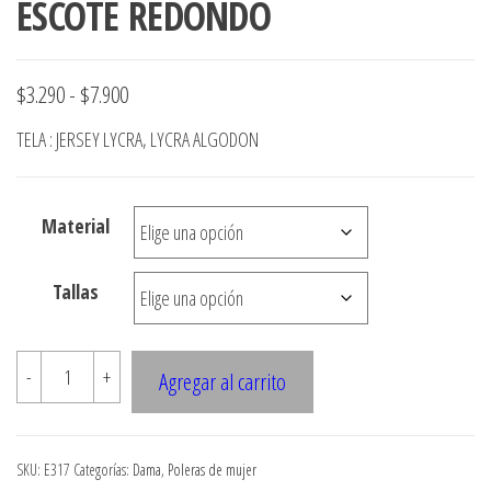
ESCOTE REDONDO
Rango
$
3.290
-
$
7.900
de
TELA : JERSEY LYCRA, LYCRA ALGODON
precios:
desde
Material
$3.290
hasta
Tallas
$7.900
E317
-
+
Agregar al carrito
POLERA
CON
CORTE
SKU:
E317
Categorías:
Dama
,
Poleras de mujer
BAJO