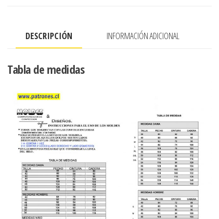
BUSTO,
MANGA
DESCRIPCIÓN
INFORMACIÓN ADICIONAL
PESTANA,
ESCOTE
REDONDO
Tabla de medidas
cantidad