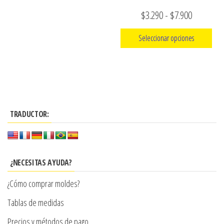
la
Rango
$
3.290
-
$
7.900
página
de
de
Seleccionar opciones
precios:
producto
Este
desde
producto
$3.290
tiene
hasta
múltiples
$7.900
TRADUCTOR:
variantes.
Las
opciones
se
¿NECESITAS AYUDA?
pueden
¿Cómo comprar moldes?
elegir
en
Tablas de medidas
la
Precios y métodos de pago