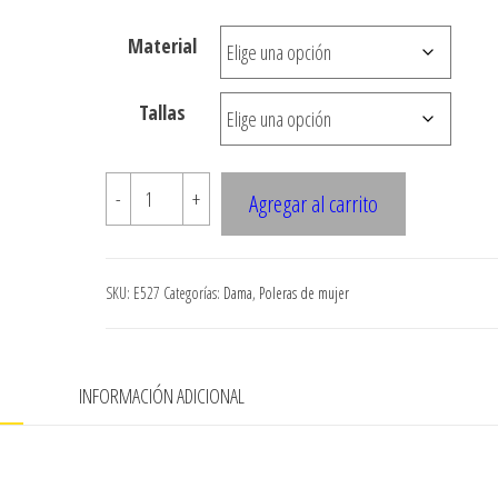
hasta
Material
$7.900
Tallas
E527
-
+
Agregar al carrito
POLERA
KIMONO
CON
SKU:
E527
Categorías:
Dama
,
Poleras de mujer
puno
EN
MANGA
N
INFORMACIÓN ADICIONAL
cantidad