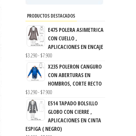
PRODUCTOS DESTACADOS
E475 POLERA ASIMETRICA
CON CUELLO ,
APLICACIONES EN ENCAJE
Rango
$
3.290
-
$
7.900
de
X235 POLERON CANGURO
precios:
CON ABERTURAS EN
desde
HOMBROS, CORTE RECTO
$3.290
Rango
$
3.290
-
$
7.900
hasta
de
E514 TAPADO BOLSILLO
$7.900
precios:
GLOBO CON CIERRE ,
desde
APLICACIONES EN CINTA
$3.290
ESPIGA ( NEGRO)
hasta