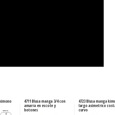
 kimono
4711 Blusa manga 3/4 con
4723 Blusa manga kim
amarra en escote y
largo asimetrico cos
botones
curvo