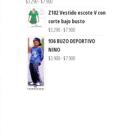
Rango
$
3.290
-
$
7.900
$7.900
de
Z102 Vestido escote V con
precios:
corte bajo busto
desde
Rango
$
3.290
-
$
7.900
$3.290
de
936 BUZO DEPORTIVO
hasta
precios:
NINO
$7.900
desde
Rango
$
3.900
-
$
7.900
$3.290
de
hasta
precios:
$7.900
desde
$3.900
hasta
$7.900