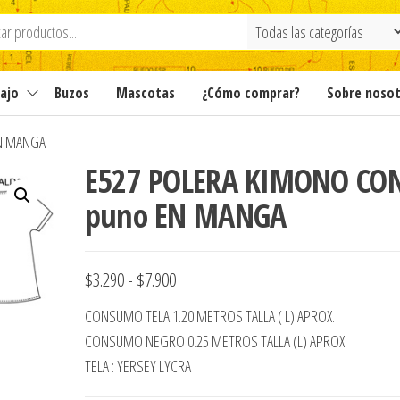
ajo
Buzos
Mascotas
¿Cómo comprar?
Sobre noso
EN MANGA
E527 POLERA KIMONO CO
puno EN MANGA
Rango
$
3.290
-
$
7.900
de
CONSUMO TELA 1.20 METROS TALLA ( L) APROX.
precios:
CONSUMO NEGRO 0.25 METROS TALLA (L) APROX
desde
TELA : YERSEY LYCRA
$3.290