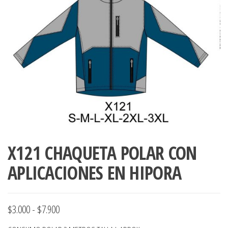
ropa,
accumark , Mol
Graduaciones,
pdf , Moldes A
Ploteo y
Gerber , Santia
Digitalización
accumark,
,www.patrones
Moldes en
pdf, Moldes
Accumark
Gerber,
Santiago-
Chile.
X121 CHAQUETA POLAR CON
APLICACIONES EN HIPORA
Rango
$
3.000
-
$
7.900
de