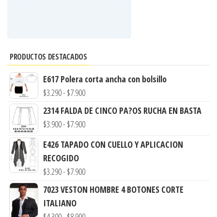
PRODUCTOS DESTACADOS
E617 Polera corta ancha con bolsillo
Rango
$
3.290
-
$
7.900
de
2314 FALDA DE CINCO PA?OS RUCHA EN BASTA
precios:
Rango
$
3.900
-
$
7.900
desde
de
E426 TAPADO CON CUELLO Y APLICACION
$3.290
precios:
RECOGIDO
hasta
desde
Rango
$
3.290
-
$
7.900
$7.900
$3.900
de
7023 VESTON HOMBRE 4 BOTONES CORTE
hasta
precios:
ITALIANO
$7.900
desde
Rango
$
4.300
-
$
8.900