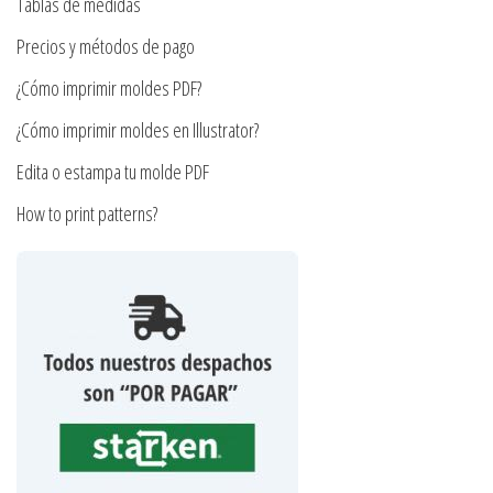
en
Tablas de medidas
la
Precios y métodos de pago
página
¿Cómo imprimir moldes PDF?
de
producto
¿Cómo imprimir moldes en Illustrator?
Edita o estampa tu molde PDF
How to print patterns?