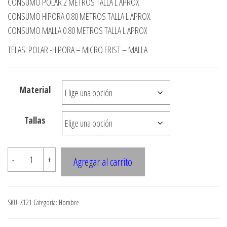
CONSUMO POLAR 2 METROS TALLA L APROX
precios:
CONSUMO HIPORA 0.80 METROS TALLA L APROX.
desde
CONSUMO MALLA 0.80 METROS TALLA L APROX
$3.000
TELAS: POLAR -HIPORA – MICRO FRIST – MALLA
hasta
$7.900
Material
Tallas
X121
-
+
Agregar al carrito
CHAQUETA
POLAR
CON
SKU:
X121
Categoría:
Hombre
APLICACIONES
EN