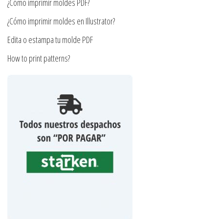
¿Cómo imprimir moldes PDF?
de
producto
¿Cómo imprimir moldes en Illustrator?
Edita o estampa tu molde PDF
How to print patterns?