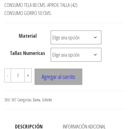
de
CONSUMO TELA 80 CMS. APROX. TALLA (42)
precios:
CONSUMO GORRO 50 CMS.
desde
$3.290
Material
hasta
$7.900
Tallas Numericas
X67
-
+
Agregar al carrito
Gilette
juvenil
con
SKU:
X67
Categorías:
Dama
,
Gillette
gorro
cantidad
DESCRIPCIÓN
INFORMACIÓN ADICIONAL