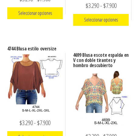
Rango
$
3.290
-
$
7.900
de
Seleccionar opciones
de
precios:
Seleccionar opciones
precios:
Este
desde
Este
desde
producto
$3.290
producto
tiene
$3.290
hasta
4744 Blusa estilo oversize
tiene
múltiples
hasta
4699 Blusa escote espalda en
$7.900
múltiples
V con doble tirantes y
variantes.
$7.900
hombro descubierto
variantes.
Las
Las
opciones
opciones
se
se
pueden
pueden
elegir
elegir
en
en
la
Rango
$
3.290
-
$
7.900
la
página
de