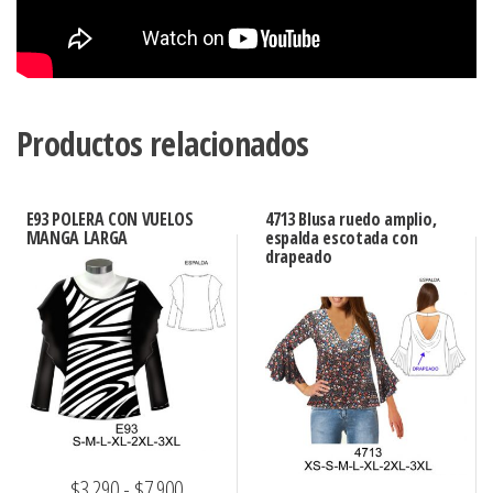
Productos relacionados
E93 POLERA CON VUELOS
4713 Blusa ruedo amplio,
MANGA LARGA
espalda escotada con
drapeado
Rango
$
3.290
-
$
7.900