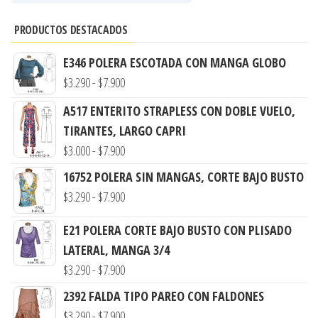
PRODUCTOS DESTACADOS
E346 POLERA ESCOTADA CON MANGA GLOBO
Rango
$
3.290
-
$
7.900
de
A517 ENTERITO STRAPLESS CON DOBLE VUELO,
precios:
TIRANTES, LARGO CAPRI
desde
Rango
$
3.000
-
$
7.900
$3.290
de
16752 POLERA SIN MANGAS, CORTE BAJO BUSTO
hasta
precios:
Rango
$
3.290
-
$
7.900
$7.900
desde
de
$3.000
E21 POLERA CORTE BAJO BUSTO CON PLISADO
precios:
hasta
LATERAL, MANGA 3/4
desde
Rango
$7.900
$
3.290
-
$
7.900
$3.290
de
hasta
2392 FALDA TIPO PAREO CON FALDONES
precios:
Rango
$7.900
$
3.290
-
$
7.900