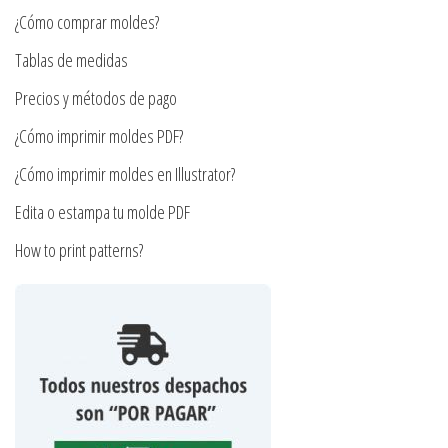
pueden
¿Cómo comprar moldes?
elegir
en
Tablas de medidas
la
Precios y métodos de pago
página
¿Cómo imprimir moldes PDF?
de
producto
¿Cómo imprimir moldes en Illustrator?
Edita o estampa tu molde PDF
How to print patterns?