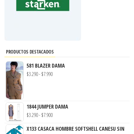
PRODUCTOS DESTACADOS
581 BLAZER DAMA
Rango
$
3.290
-
$
7.990
de
precios:
desde
1844 JUMPER DAMA
$3.290
Rango
$
3.290
-
$
7.900
hasta
de
$7.990
X133 CASACA HOMBRE SOFTSHELL CANESU SIN
precios: