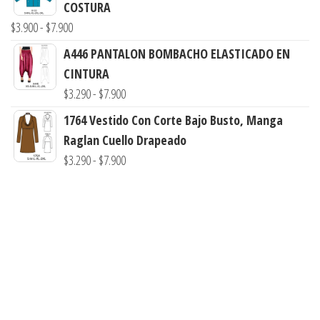
COSTURA
desde
Rango
$
3.900
-
$
7.900
$3.290
de
hasta
A446 PANTALON BOMBACHO ELASTICADO EN
precios:
$7.900
CINTURA
desde
Rango
$
3.290
-
$
7.900
$3.900
de
1764 Vestido Con Corte Bajo Busto, Manga
hasta
precios:
Raglan Cuello Drapeado
$7.900
desde
Rango
$
3.290
-
$
7.900
$3.290
de
hasta
precios:
$7.900
desde
$3.290
hasta
$7.900