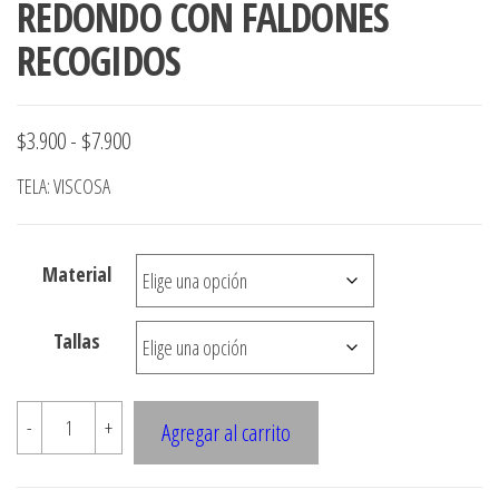
REDONDO CON FALDONES
RECOGIDOS
Rango
$
3.900
-
$
7.900
de
TELA: VISCOSA
precios:
desde
Material
$3.900
hasta
Tallas
$7.900
Z122
-
+
Agregar al carrito
VESTIDO
CUELLO