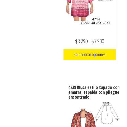
elegir
pueden
en
elegir
la
en
página
la
de
página
Rango
$
3.290
-
$
7.900
producto
de
de
producto
Seleccionar opciones
precios:
Este
desde
producto
$3.290
tiene
hasta
4738 Blusa estilo tapado con
múltiples
amarra, espalda con pliegue
$7.900
encontrado
variantes.
Las
opciones
se