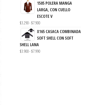
de
1505 POLERA MANGA
hasta
precios:
LARGA, CON CUELLO
$7.900
desde
ESCOTE V
$3.290
Rango
$
3.290
-
$
7.900
hasta
de
X165 CASACA COMBINADA
$7.900
precios:
SOFT SHELL CON SOFT
desde
SHELL LANA
$3.290
Rango
$
3.900
-
$
7.990
hasta
de
$7.900
precios:
desde
$3.900
hasta
$7.990