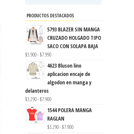
PRODUCTOS DESTACADOS
5793 BLAZER SIN MANGA
CRUZADO HOLGADO TIPO
SACO CON SOLAPA BAJA
Rango
$
3.900
-
$
7.990
de
4623 Bluson lino
precios:
aplicacion encaje de
desde
algodon en manga y
$3.900
delanteros
hasta
Rango
$
3.290
-
$
7.900
$7.990
de
1544 POLERA MANGA
precios:
RAGLAN
desde
Rango
$
3.290
-
$
7.900
$3.290