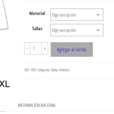
desde
$3.290
Material
hasta
$7.900
Tallas
1892
-
+
Agregar al carrito
VESTIDO
CON
NUDO
SKU:
1892
Categorías:
Dama
,
Vestidos
EN
ESCOTE,
AMARRADO
EN
ESPALDA
N
INFORMACIÓN ADICIONAL
cantidad