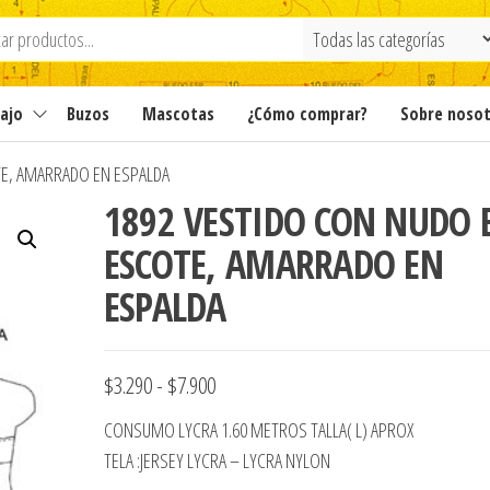
ajo
Buzos
Mascotas
¿Cómo comprar?
Sobre noso
TE, AMARRADO EN ESPALDA
1892 VESTIDO CON NUDO 
ESCOTE, AMARRADO EN
ESPALDA
Rango
$
3.290
-
$
7.900
de
CONSUMO LYCRA 1.60 METROS TALLA( L) APROX
precios:
TELA :JERSEY LYCRA – LYCRA NYLON