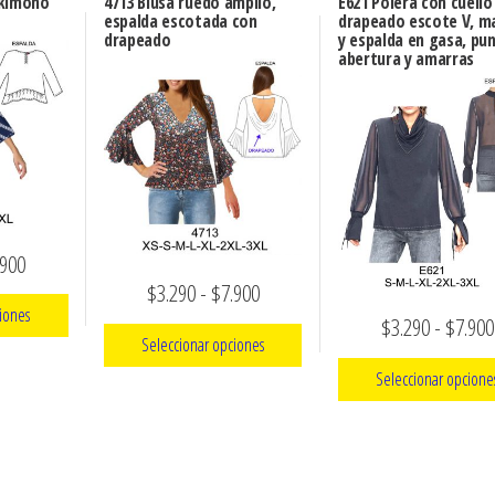
 kimono
4713 Blusa ruedo amplio,
E621 Polera con cuello
espalda escotada con
drapeado escote V, m
drapeado
y espalda en gasa, pu
abertura y amarras
Rango
.900
Rango
$
3.290
-
$
7.900
de
iones
$
3.290
-
$
7.900
de
precios:
Seleccionar opciones
precios:
desde
Seleccionar opcione
Este
ucto
desde
$3.290
producto
e
Este
$3.290
hasta
tiene
iples
product
hasta
$7.900
múltiples
ntes.
tiene