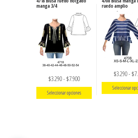
4718 Blusa ruedo holgado
4708 Blusa manga
manga 3/4
ruedo amplio
$
3.290
-
$
7
Rango
$
3.290
-
$
7.900
de
Seleccionar opc
Seleccionar opciones
precios:
Este
Este
desde
prod
producto
$3.290
tien
tiene
hasta
múlt
múltiples
varia