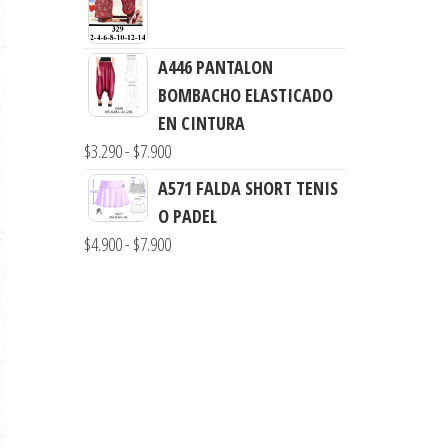
de
$7.900
precios:
desde
A446 PANTALON
$3.000
BOMBACHO ELASTICADO
hasta
EN CINTURA
$7.900
Rango
$
3.290
-
$
7.900
de
A571 FALDA SHORT TENIS
precios:
O PADEL
desde
Rango
$
4.900
-
$
7.900
$3.290
de
hasta
precios:
$7.900
desde
$4.900
hasta
$7.900