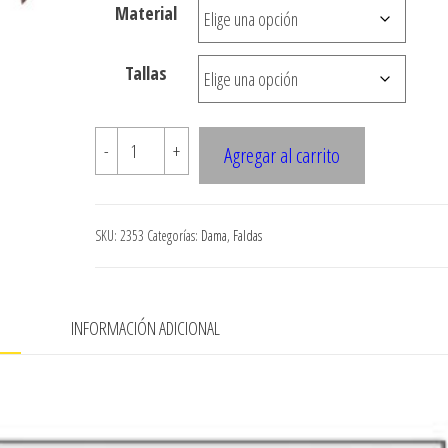
Material
hasta
$7.900
Tallas
2353
-
+
Agregar al carrito
FALDA
A
LA
SKU:
2353
Categorías:
Dama
,
Faldas
CADERA
CON
FALDON
N
INFORMACIÓN ADICIONAL
ASIMETRICO
cantidad