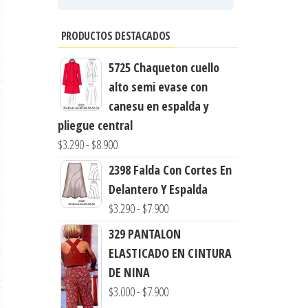
PRODUCTOS DESTACADOS
5725 Chaqueton cuello
alto semi evase con
canesu en espalda y
pliegue central
Rango
$
3.290
-
$
8.900
de
2398 Falda Con Cortes En
precios:
Delantero Y Espalda
desde
Rango
$
3.290
-
$
7.900
$3.290
de
329 PANTALON
hasta
precios:
ELASTICADO EN CINTURA
$8.900
desde
DE NINA
$3.290
Rango
$
3.000
-
$
7.900
hasta