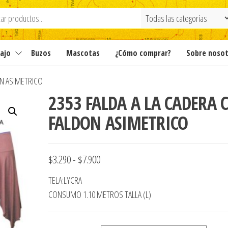
ajo
Buzos
Mascotas
¿Cómo comprar?
Sobre noso
ON ASIMETRICO
2353 FALDA A LA CADERA 
FALDON ASIMETRICO
Rango
$
3.290
-
$
7.900
de
TELA:LYCRA
precios:
CONSUMO 1.10 METROS TALLA (L)
desde
$3.290