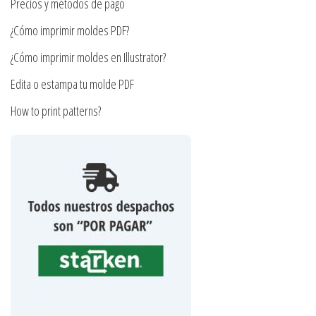
página
Precios y métodos de pago
página
de
¿Cómo imprimir moldes PDF?
de
producto
producto
¿Cómo imprimir moldes en Illustrator?
Edita o estampa tu molde PDF
How to print patterns?