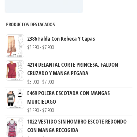
PRODUCTOS DESTACADOS
2386 Falda Con Rebeca Y Capas
Rango
$
3.290
-
$
7.900
de
precios:
4214 DELANTAL CORTE PRINCESA, FALDON
desde
CRUZADO Y MANGA PEGADA
$3.290
Rango
$
3.900
-
$
7.900
hasta
de
E469 POLERA ESCOTADA CON MANGAS
$7.900
precios:
MURCIELAGO
desde
Rango
$
3.290
-
$
7.900
$3.900
de
1822 VESTIDO SIN HOMBRO ESCOTE REDONDO
hasta
precios:
CON MANGA RECOGIDA
$7.900
desde