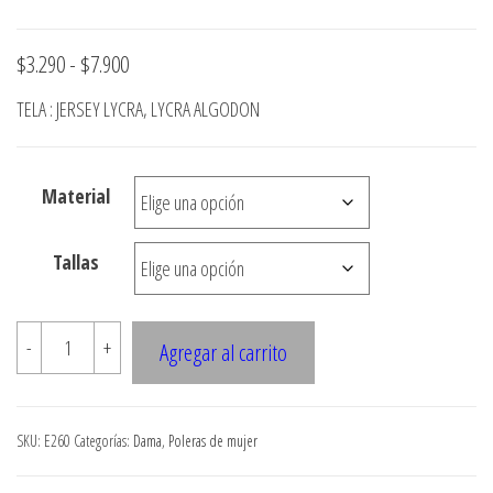
Rango
$
3.290
-
$
7.900
de
TELA : JERSEY LYCRA, LYCRA ALGODON
precios:
desde
Material
$3.290
hasta
Tallas
$7.900
E260
-
+
Agregar al carrito
POLERA
CON
CUELLO
SKU:
E260
Categorías:
Dama
,
Poleras de mujer
REDONDO
Y