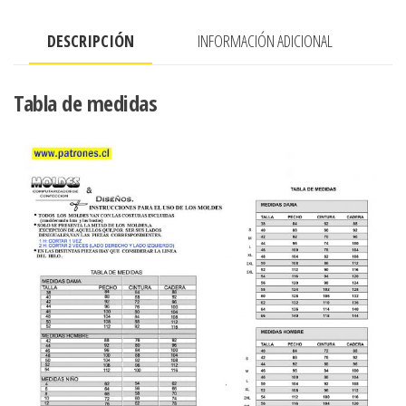
MANGA
DESCRIPCIÓN
INFORMACIÓN ADICIONAL
RAGLAN
Y
CORTE
Tabla de medidas
EN
EL
MEDIO
EN
LA
ESPALDA
cantidad