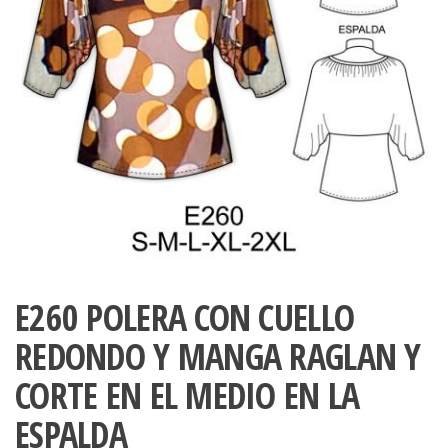
ropa,
accumark , Mol
Graduaciones,
pdf , Moldes A
Ploteo y
Gerber , Santia
Digitalización
accumark,
,www.patrones
Moldes en
pdf, Moldes
Accumark
Gerber,
Santiago-
Chile.
E260 POLERA CON CUELLO
REDONDO Y MANGA RAGLAN Y
CORTE EN EL MEDIO EN LA
ESPALDA