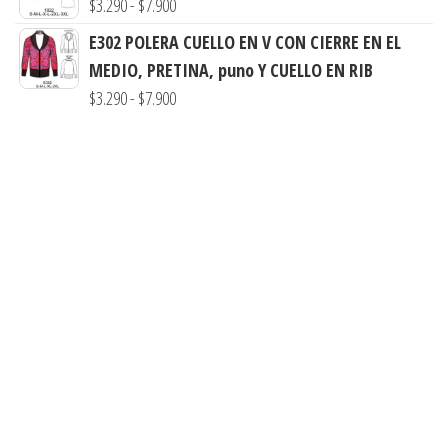
Rango
$
3.290
-
$
7.900
$3.290
de
E302 POLERA CUELLO EN V CON CIERRE EN EL
hasta
precios:
MEDIO, PRETINA, puno Y CUELLO EN RIB
$7.900
desde
Rango
$
3.290
-
$
7.900
$3.290
de
hasta
precios:
$7.900
desde
$3.290
hasta
$7.900