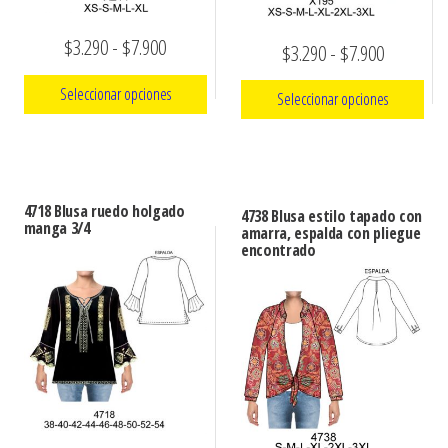
Rango
$
3.290
-
$
7.900
Rango
$
3.290
-
$
7.900
de
de
Seleccionar opciones
Seleccionar opciones
precios:
precios:
Este
desde
Este
desde
producto
producto
$3.290
$3.290
tiene
tiene
hasta
4718 Blusa ruedo holgado
hasta
4738 Blusa estilo tapado con
múltiples
manga 3/4
múltiples
amarra, espalda con pliegue
$7.900
$7.900
encontrado
variantes.
variantes.
Las
Las
opciones
opciones
se
se
pueden
pueden
elegir
elegir
en
en