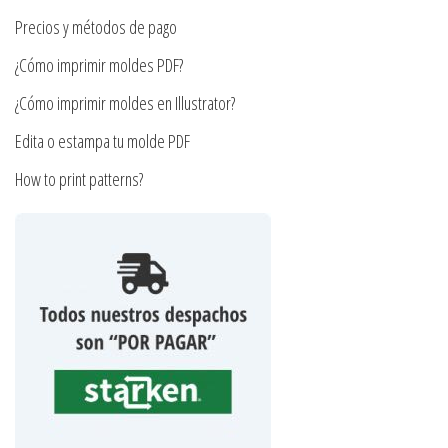
la
de
Precios y métodos de pago
página
producto
¿Cómo imprimir moldes PDF?
de
producto
¿Cómo imprimir moldes en Illustrator?
Edita o estampa tu molde PDF
How to print patterns?