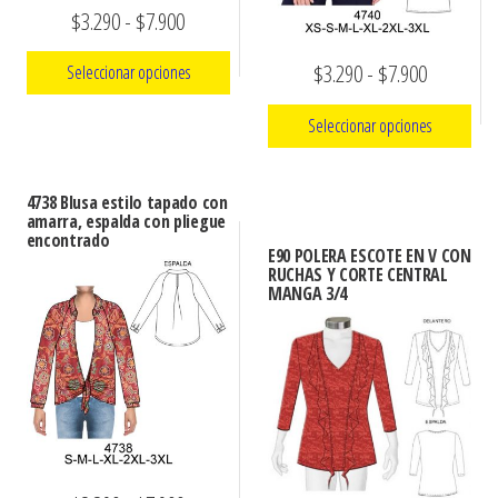
Rango
$
3.290
-
$
7.900
de
Rango
$
3.290
-
$
7.900
Seleccionar opciones
precios:
de
Este
Seleccionar opciones
desde
precios:
producto
$3.290
Este
desde
tiene
hasta
4738 Blusa estilo tapado con
producto
$3.290
múltiples
amarra, espalda con pliegue
$7.900
tiene
encontrado
variantes.
hasta
E90 POLERA ESCOTE EN V CON
múltiples
RUCHAS Y CORTE CENTRAL
Las
$7.900
MANGA 3/4
variantes.
opciones
Las
se
opciones
pueden
se
elegir
pueden
en
elegir
la
en