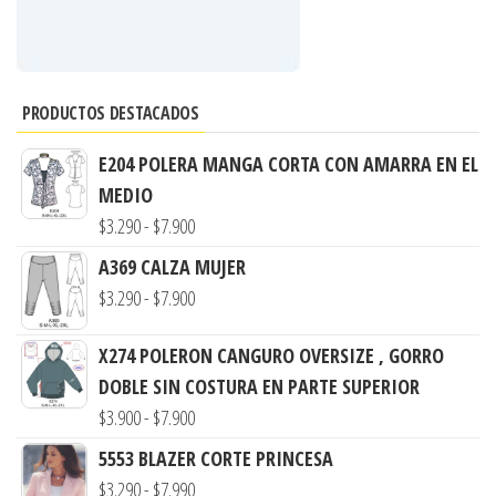
PRODUCTOS DESTACADOS
E204 POLERA MANGA CORTA CON AMARRA EN EL
MEDIO
Rango
$
3.290
-
$
7.900
de
A369 CALZA MUJER
precios:
Rango
$
3.290
-
$
7.900
desde
de
$3.290
X274 POLERON CANGURO OVERSIZE , GORRO
precios:
hasta
DOBLE SIN COSTURA EN PARTE SUPERIOR
desde
$7.900
Rango
$
3.900
-
$
7.900
$3.290
de
hasta
5553 BLAZER CORTE PRINCESA
precios:
$7.900
Rango
$
3.290
-
$
7.990