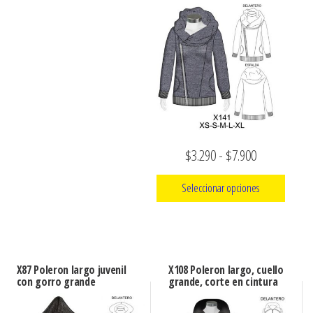
$7.900
$7.900
variantes.
variantes.
Las
Las
opciones
opciones
se
se
pueden
pueden
elegir
elegir
en
en
la
la
Rango
$
3.290
-
$
7.900
página
página
de
de
Seleccionar opciones
de
precios:
producto
producto
Este
desde
producto
$3.290
tiene
hasta
X87 Poleron largo juvenil
X108 Poleron largo, cuello
múltiples
con gorro grande
grande, corte en cintura
$7.900
variantes.