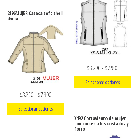
producto
$3.290
Las
tiene
hasta
opciones
2196MUJER Casaca soft shell
múltiples
dama
se
$7.900
variantes.
pueden
Las
elegir
opciones
en
se
la
pueden
página
Rango
$
3.290
-
$
7.900
elegir
de
de
en
Seleccionar opciones
producto
la
precios:
Rango
$
3.290
-
$
7.900
página
Este
desde
de
de
producto
$3.290
Seleccionar opciones
producto
precios:
tiene
hasta
X192 Cortaviento de mujer
múltiples
Este
con cortes a los costados y
desde
$7.900
forro
variantes.
producto
$3.290