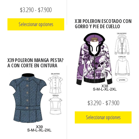
desde
la
producto
Rango
$
3.290
-
$
7.900
página
$3.290
tiene
de
de
hasta
X38 POLERON ESCOTADO CON
Seleccionar opciones
múltiples
GORRO Y PIE DE CUELLO
producto
precios:
$7.900
variantes.
Este
desde
Las
producto
$3.290
opciones
tiene
hasta
X39 POLERON MANGA PESTA?
se
múltiples
A CON CORTE EN CINTURA
pueden
$7.900
variantes.
elegir
Las
en
opciones
la
se
Rango
$
3.290
-
$
7.900
página
pueden
de
de
elegir
Seleccionar opciones
producto
precios:
en
Este
desde
la