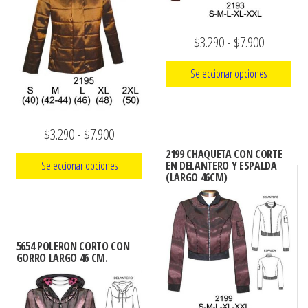
se
la
pueden
página
Rango
$
3.290
-
$
7.900
elegir
de
de
en
Seleccionar opciones
producto
la
precios:
página
Este
desde
de
producto
$3.290
Rango
$
3.290
-
$
7.900
producto
tiene
hasta
de
2199 CHAQUETA CON CORTE
múltiples
EN DELANTERO Y ESPALDA
Seleccionar opciones
$7.900
precios:
(LARGO 46CM)
variantes.
Este
desde
Las
producto
opciones
$3.290
tiene
se
hasta
5654 POLERON CORTO CON
múltiples
GORRO LARGO 46 CM.
pueden
$7.900
variantes.
elegir
Las
en